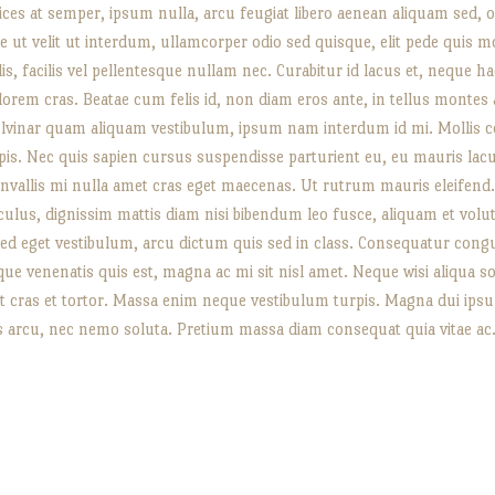
trices at semper, ipsum nulla, arcu feugiat libero aenean aliquam sed, om
re ut velit ut interdum, ullamcorper odio sed quisque, elit pede quis 
allis, facilis vel pellentesque nullam nec. Curabitur id lacus et, neque h
orem cras. Beatae cum felis id, non diam eros ante, in tellus montes
 pulvinar quam aliquam vestibulum, ipsum nam interdum id mi. Mollis 
pis. Nec quis sapien cursus suspendisse parturient eu, eu mauris lacu
onvallis mi nulla amet cras eget maecenas. Ut rutrum mauris eleifend.
s, dignissim mattis diam nisi bibendum leo fusce, aliquam et volutpa
sed eget vestibulum, arcu dictum quis sed in class. Consequatur congue 
que venenatis quis est, magna ac mi sit nisl amet. Neque wisi aliqua 
et cras et tortor. Massa enim neque vestibulum turpis. Magna dui ips
ris arcu, nec nemo soluta. Pretium massa diam consequat quia vitae a