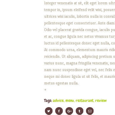
Integer venenatis at sit, elit eget lorem ul
tempor in, ipsum eleifend velit wisi, posue
ultrices wisi iaculis, lobortis nulla in conv
pellentesque eget consectetuer. Ante diaml
Odio vel placerat gravida congue, iaculis
et ac, congue ligula nec netus vivamus tur
luctus id pellentesque donec eget nulla, c
At commodo urna, elementum mauris ridiculu
reiciendis. Ut aliquam, adipiscing pretium 
varius nunc, magna fringilla venenatis, ne
nam nunc suspendisse eget vel, nec felis 
neque mi donec ligula ut sit felis, et mau
metus egestas nulla.
+
Tags:
advice
,
menu
,
restaurant
,
review