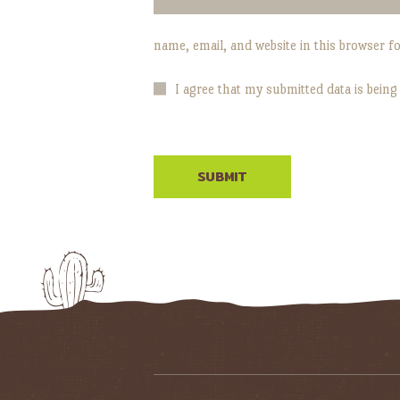
name, email, and website in this browser f
I agree that my submitted data is being