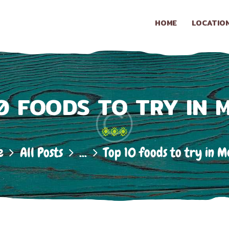
HOME
HOME
LOCATIO
LOCATION
LA CONASUPO
Taqueria & Snack Shop
CONTACT
0 FOODS TO TRY IN 
ABOUT US
e
All Posts
...
Top 10 foods to try in M