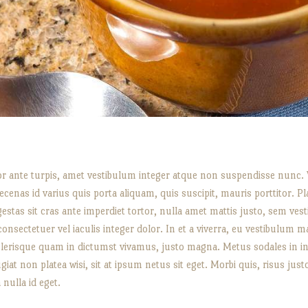
or ante turpis, amet vestibulum integer atque non suspendisse nunc. V
enas id varius quis porta aliquam, quis suscipit, mauris porttitor. Pl
egestas sit cras ante imperdiet tortor, nulla amet mattis justo, sem 
nsectetuer vel iaculis integer dolor. In et a viverra, eu vestibulum ma
celerisque quam in dictumst vivamus, justo magna. Metus sodales in 
eugiat non platea wisi, sit at ipsum netus sit eget. Morbi quis, risus jus
 nulla id eget.