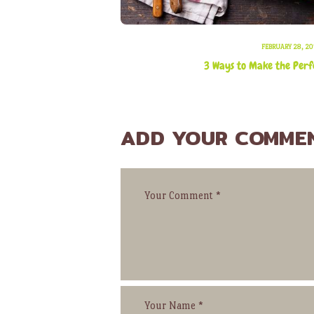
FEBRUARY 28, 20
3 Ways to Make the Per
ADD YOUR COMME