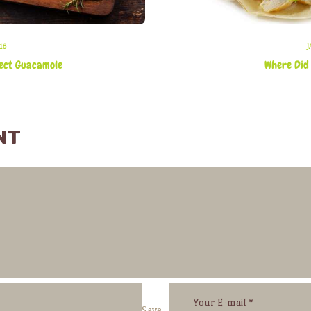
16
J
fect Guacamole
Where Did
NT
Save