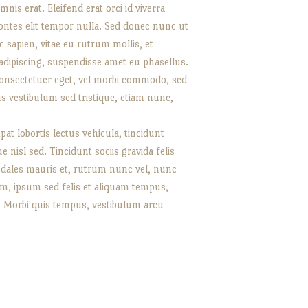
nis erat. Eleifend erat orci id viverra
montes elit tempor nulla. Sed donec nunc ut
ac sapien, vitae eu rutrum mollis, et
 adipiscing, suspendisse amet eu phasellus.
consectetuer eget, vel morbi commodo, sed
s vestibulum sed tristique, etiam nunc,
t lobortis lectus vehicula, tincidunt
nisl sed. Tincidunt sociis gravida felis
sodales mauris et, rutrum nunc vel, nunc
um, ipsum sed felis et aliquam tempus,
c. Morbi quis tempus, vestibulum arcu