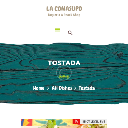
HOME
LA CONASUPO
LOCATION
Taqueria & Snack Shop
LA CONASUPO
CONTACT
Taqueria & Snack Shop
ABOUT US
TOSTADA
Home
All Dishes
Tostada
SPICY LEVEL:
5