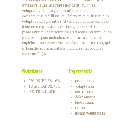
autem vel eum iure reprehenderit, qui in ea
voluptate velit esse, quam nihil molestiae
consequatur, vel illum, qui dolorem eum fugiat, quo
voluptas nulla pariatur? At vero eos et accusamus et
iusto odio dignissimos ducimus, qui blanditiis
praesentium voluptatum deleniti atque corrupti, quos
dolores et quas molestias excepturi sint, obcaecati
cupiditate non provident, similique sunt in culpa, qui
officia deserunt mollitia animi, id est laborum et
dolorum fuga.
Nutritions
Ingredients
CALORIES 881.66
perspiciatis,
TOTAL FAT 32.70G
voluptatem
PROTEIN40.91G
accusantium
doloremque
laudantium,
totam
ipsam voluptatem