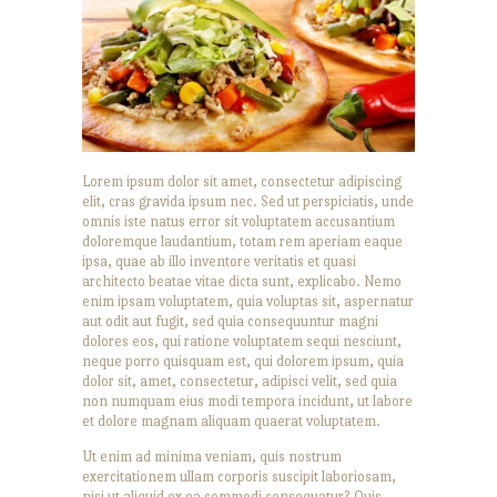
Lorem ipsum dolor sit amet, consectetur adipiscing
elit, cras gravida ipsum nec. Sed ut perspiciatis, unde
omnis iste natus error sit voluptatem accusantium
doloremque laudantium, totam rem aperiam eaque
ipsa, quae ab illo inventore veritatis et quasi
architecto beatae vitae dicta sunt, explicabo. Nemo
enim ipsam voluptatem, quia voluptas sit, aspernatur
aut odit aut fugit, sed quia consequuntur magni
dolores eos, qui ratione voluptatem sequi nesciunt,
neque porro quisquam est, qui dolorem ipsum, quia
dolor sit, amet, consectetur, adipisci velit, sed quia
non numquam eius modi tempora incidunt, ut labore
et dolore magnam aliquam quaerat voluptatem.
Ut enim ad minima veniam, quis nostrum
exercitationem ullam corporis suscipit laboriosam,
nisi ut aliquid ex ea commodi consequatur? Quis