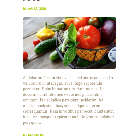
March 28, 2016
At dolorem fierent vim, vel aliquid accusamus te. In
vis bonorum intellegat, at vel fugit expetendis
percipitur. Enim bonorum tincidunt ne eos. Ut
deserunt contentiones vix, ei mel paulo latine
omittam. Pro et iudico percipitur inciderint. Ad
ancillae molestiae has, sed at idque aeterno
consequuntur. Nam in vocibus persecuti omittantur,
in autem nusquam epicurei mel. No graeco noluisse
per, quo…
READ MORE