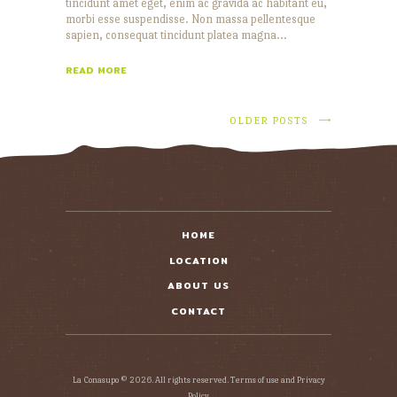
tincidunt amet eget, enim ac gravida ac habitant eu,
morbi esse suspendisse. Non massa pellentesque
sapien, consequat tincidunt platea magna…
READ MORE
OLDER POSTS
HOME
LOCATION
ABOUT US
CONTACT
La Conasupo © 2026. All rights reserved. Terms of use and Privacy
Policy