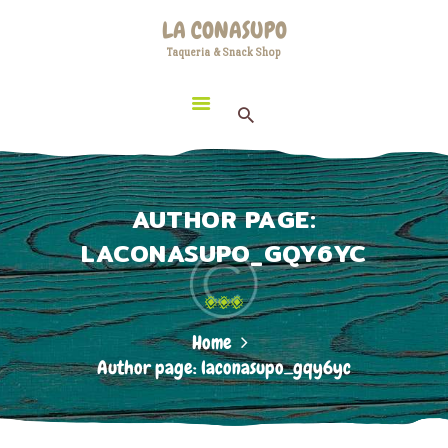
HOME
LA CONASUPO
LOCATION
Taqueria & Snack Shop
LA CONASUPO
CONTACT
Taqueria & Snack Shop
ABOUT US
AUTHOR PAGE:
LACONASUPO_GQY6YC
Home
Author page: laconasupo_gqy6yc